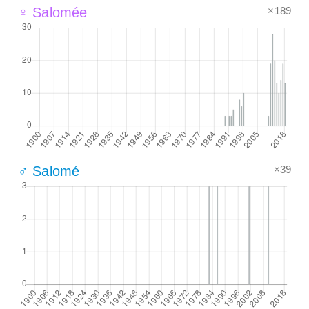
×189
♀ Salomée
×39
♂ Salomé