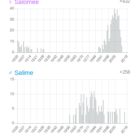
×632
♀ Salomee
×258
♂ Salime