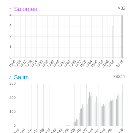
×32
♀ Salomea
×9311
♂ Salim