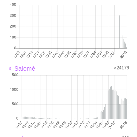
×24179
♀ Salomé