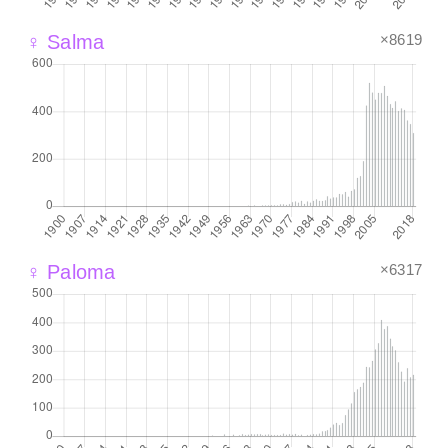
×8619
♀ Salma
×6317
♀ Paloma