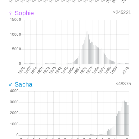
×245221
♀ Sophie
×48375
♂ Sacha