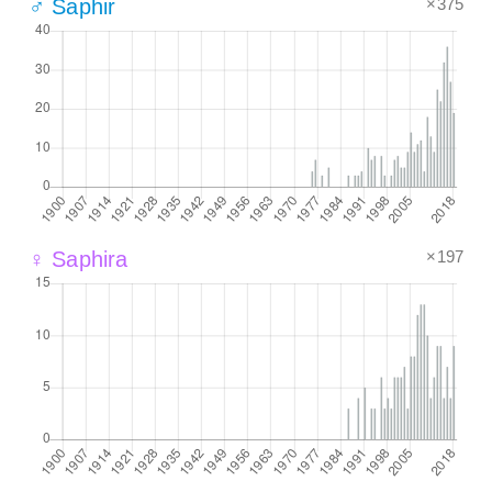
×375
♂ Saphir
×197
♀ Saphira