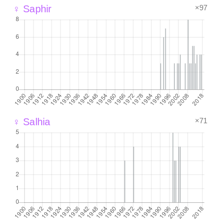
×97
♀ Saphir
×71
♀ Salhia