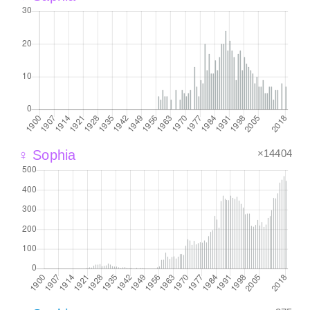
×14404
♀ Sophia