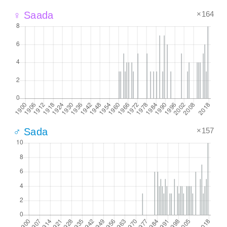
×164
♀ Saada
×157
♂ Sada