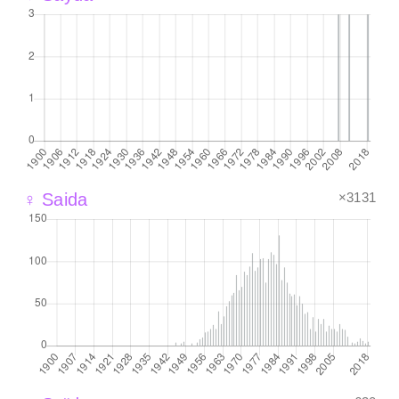
×3131
♀ Saida