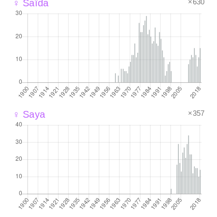
×630
♀ Saïda
×357
♀ Saya