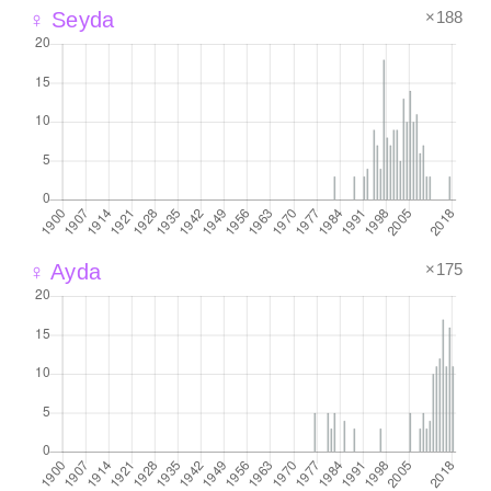
×188
♀ Seyda
×175
♀ Ayda