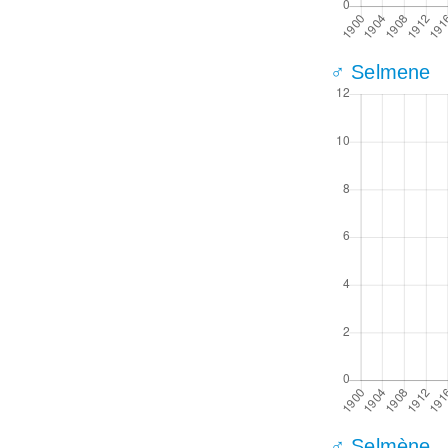
♂ Selmene
♂ Selmène