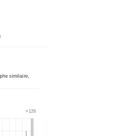
s
phe similaire,
×126