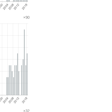
×90
×32