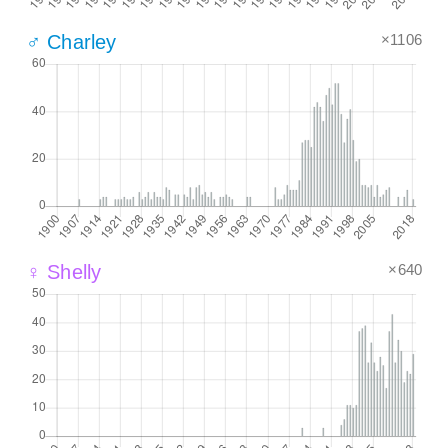
×1106
♂ Charley
×640
♀ Shelly