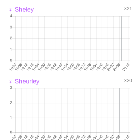
×21
♀ Sheley
×20
♀ Sheurley