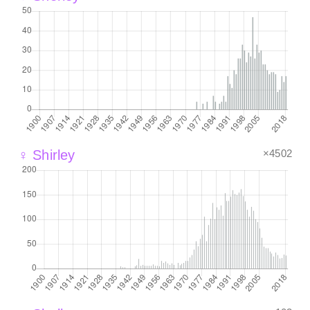
×4502
♀ Shirley