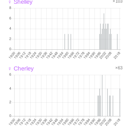
×103
♀ Shelley
×63
♀ Cherley