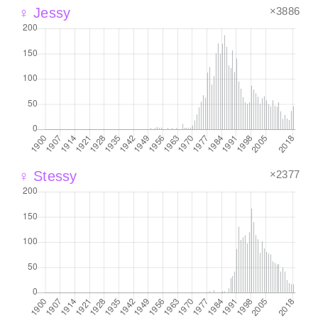
×3886
♀ Jessy
×2377
♀ Stessy