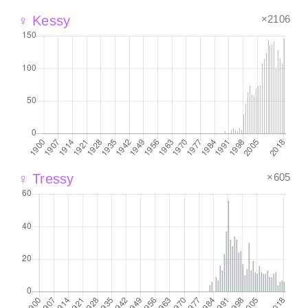
×2106
♀ Kessy
×605
♀ Tressy