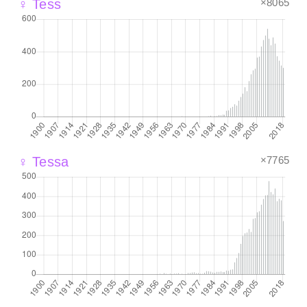
×8065
♀ Tess
×7765
♀ Tessa