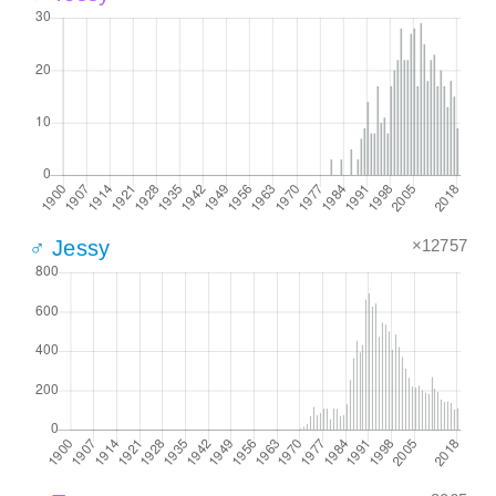
×12757
♂ Jessy