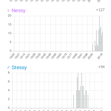
×127
♀ Nessy
×94
♂ Stessy