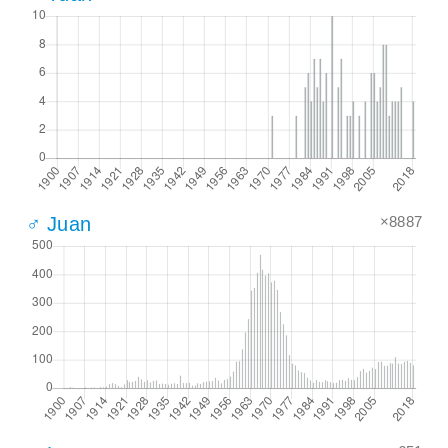
×8887
♂ Juan