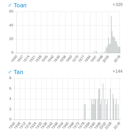
×339
♂ Toan
×144
♂ Tan