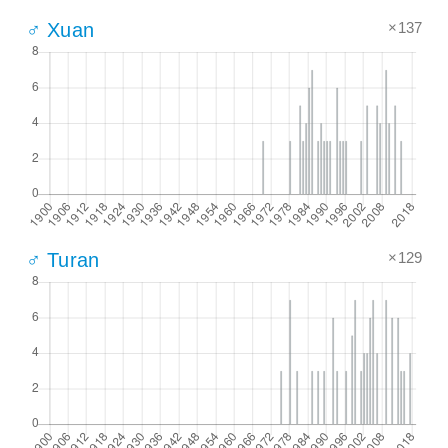
×137
♂ Xuan
×129
♂ Turan