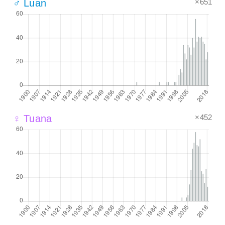
×651
♂ Luan
×452
♀ Tuana