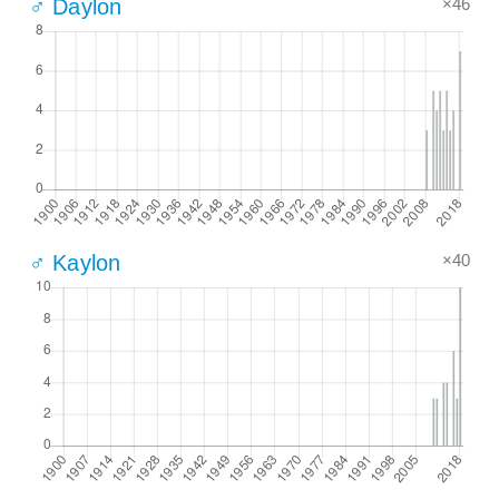
×46
♂ Daylon
×40
♂ Kaylon