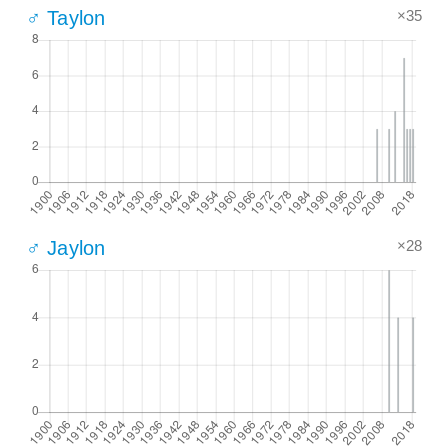
×35
♂ Taylon
×28
♂ Jaylon