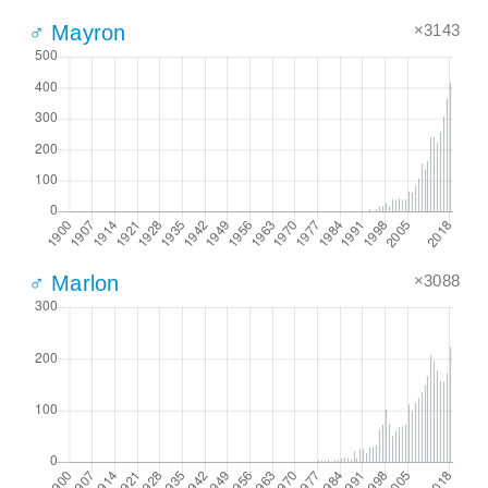
×3143
♂ Mayron
×3088
♂ Marlon