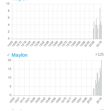
×125
♂ Maylon