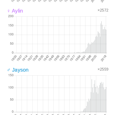
×2572
♀ Aylin
×2559
♂ Jayson