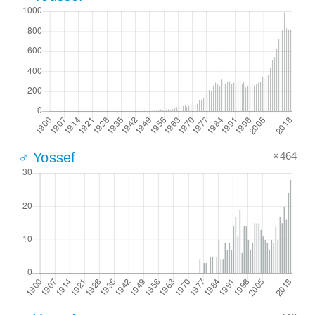
×464
♂ Yossef