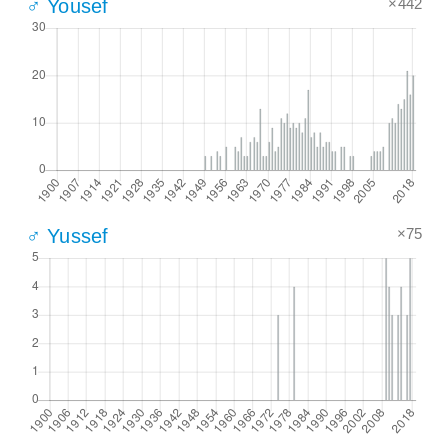
×442
♂ Yousef
×75
♂ Yussef