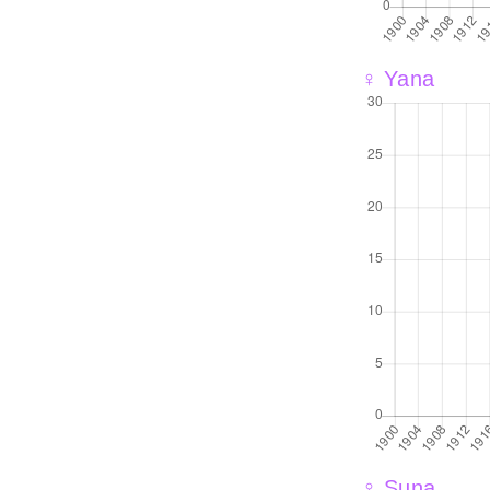
♀ Yana
♀ Suna