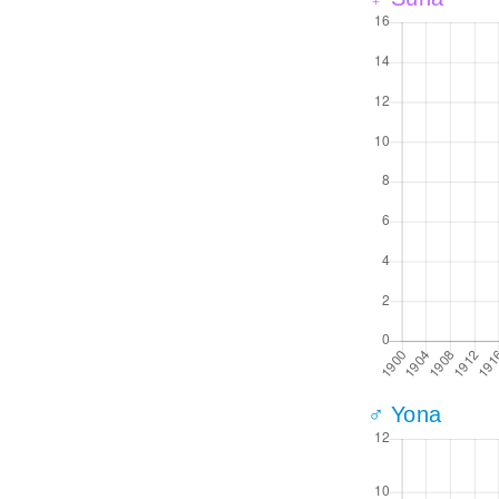
♂ Yona