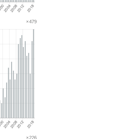
×479
×226