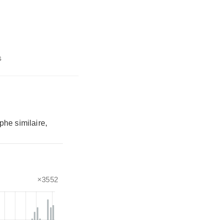
s
phe similaire,
×3552