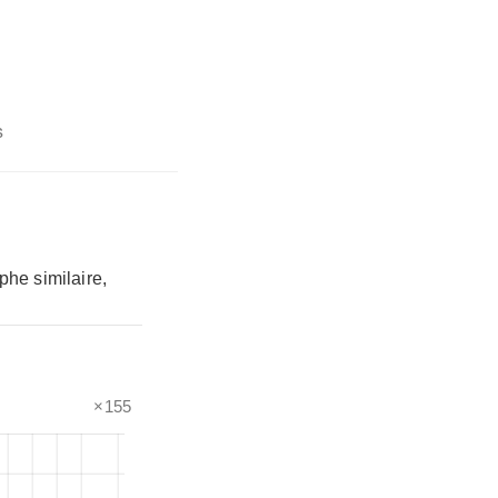
s
phe similaire,
×155