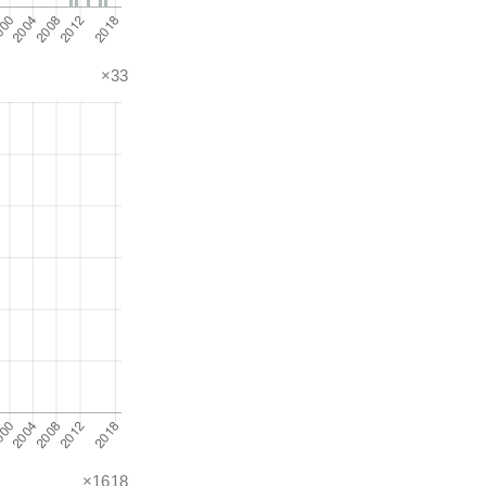
×33
×1618