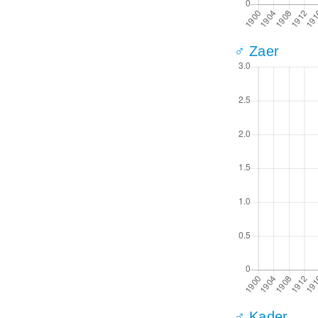
♂ Zaer
♂ Kader