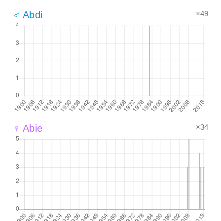
×49
♂ Abdi
×34
♀ Abie