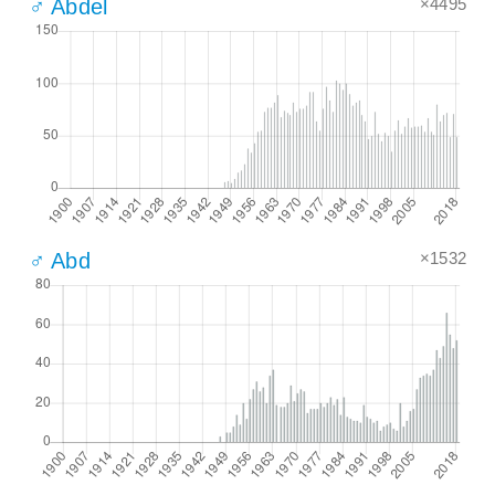
×4495
♂ Abdel
×1532
♂ Abd