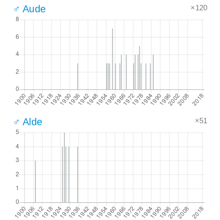
×120
♂ Aude
×51
♂ Alde