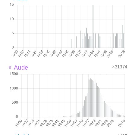
×31374
♀ Aude