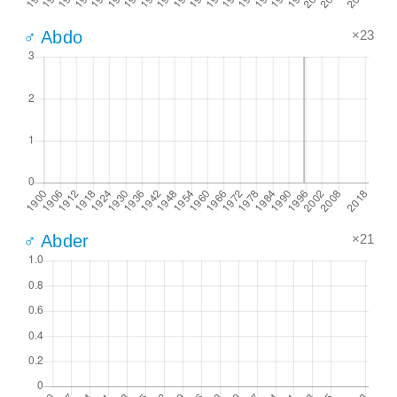
×23
♂ Abdo
×21
♂ Abder