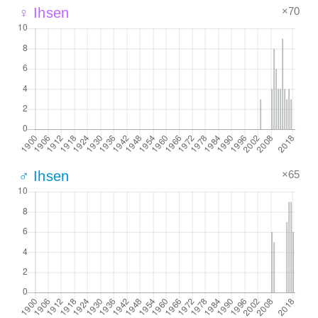
×70
♀ Ihsen
×65
♂ Ihsen