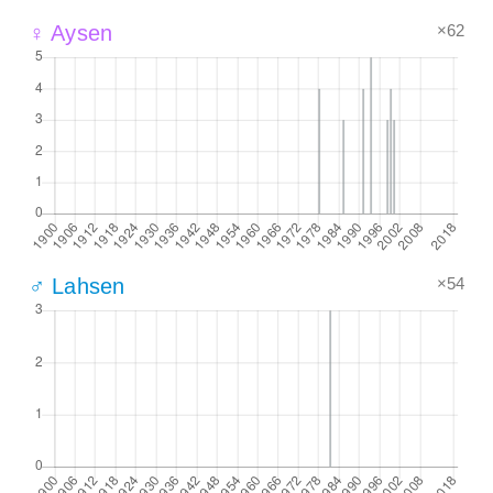
×62
♀ Aysen
×54
♂ Lahsen