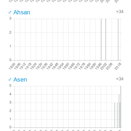
×34
♂ Ahsan
×34
♂ Asen