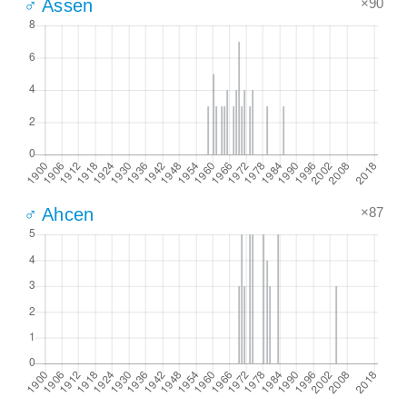
×90
♂ Assen
×87
♂ Ahcen