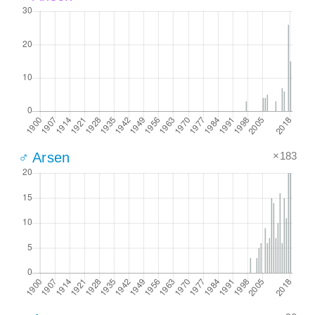
×183
♂ Arsen