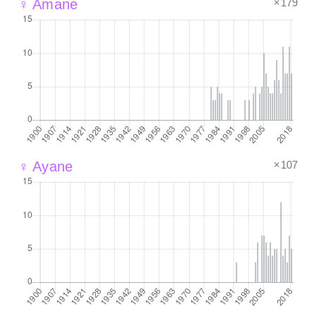
×179
♀ Amane
×107
♀ Ayane