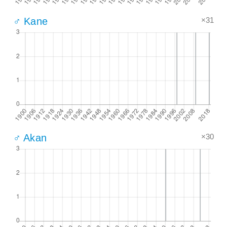
×31
♂ Kane
×30
♂ Akan