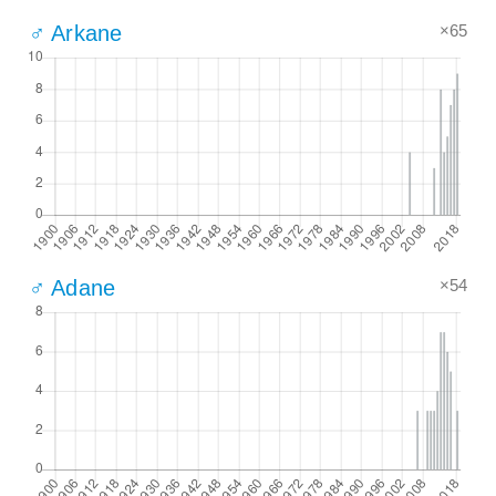
×65
♂ Arkane
×54
♂ Adane