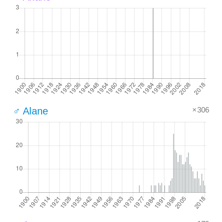
×306
♂ Alane