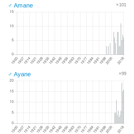
×101
♂ Amane
×99
♂ Ayane