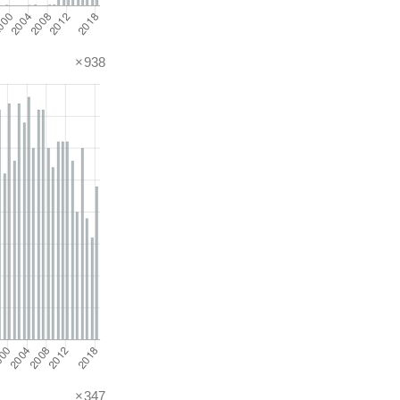
×938
×347