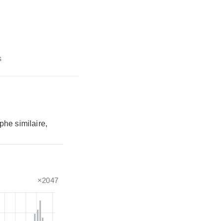
s
phe similaire,
×2047