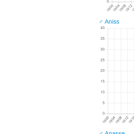
♂ Aniss
♂ Anasse