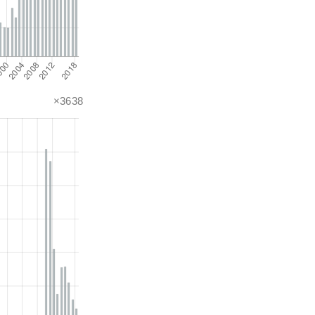
×3638