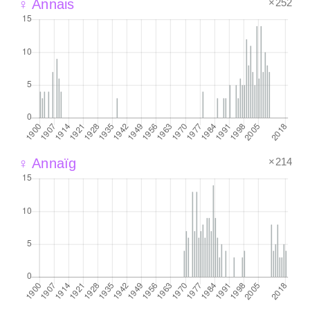
×252
♀ Annais
×214
♀ Annaïg