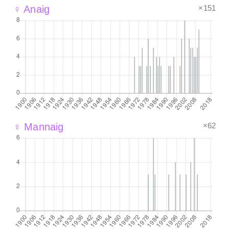
×151
♀ Anaig
×62
♀ Mannaig