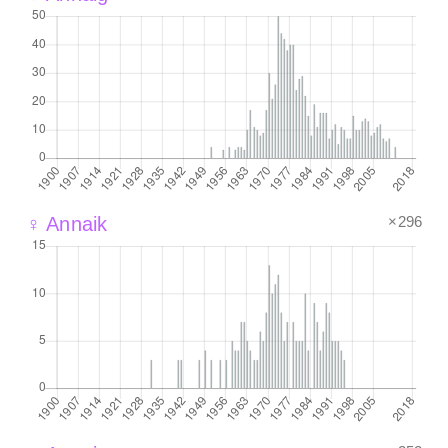
×296
♀ Annaik