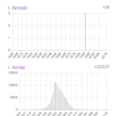
×28
♀ Annaic
×210127
♀ Annie