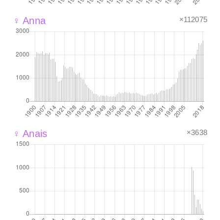
×112075
♀ Anna
×3638
♀ Anais