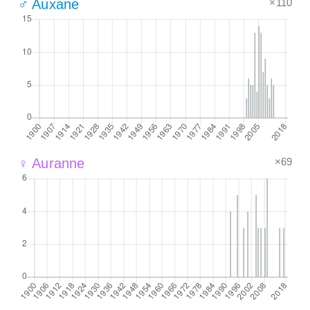
×110
♂ Auxane
×69
♀ Auranne