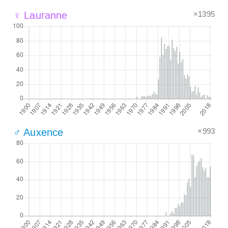
×1395
♀ Lauranne
×993
♂ Auxence