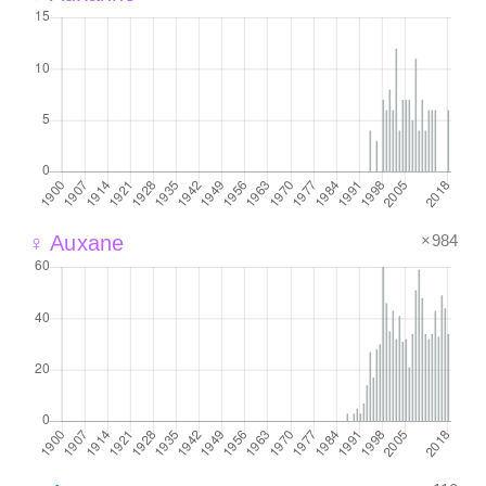
×984
♀ Auxane