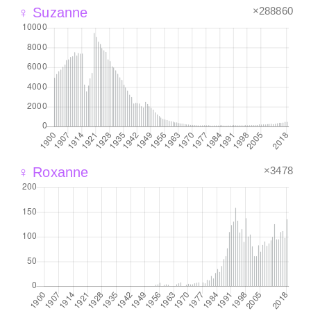
×288860
♀ Suzanne
×3478
♀ Roxanne