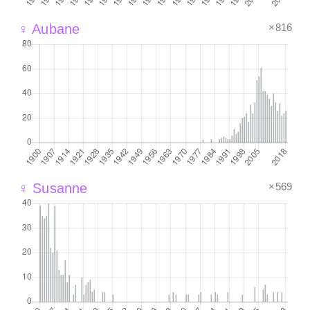
×816
♀ Aubane
×569
♀ Susanne