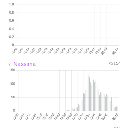
×3194
♀ Nassima