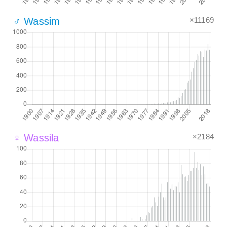
×11169
♂ Wassim
×2184
♀ Wassila