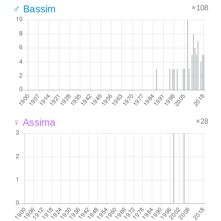
×108
♂ Bassim
×28
♀ Assima