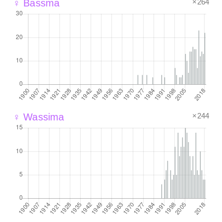
×264
♀ Bassma
×244
♀ Wassima