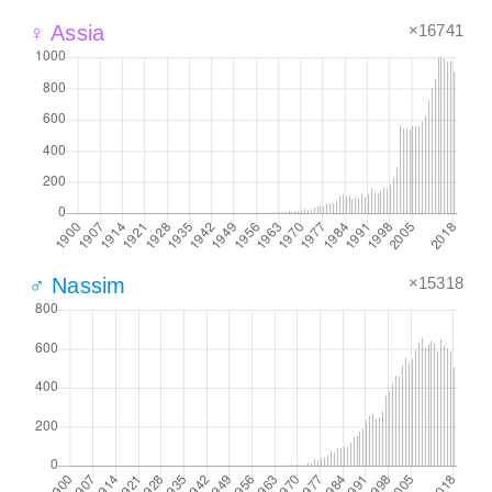
×16741
♀ Assia
×15318
♂ Nassim