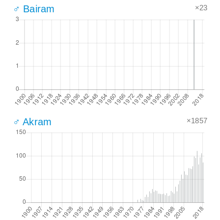
×23
♂ Bairam
×1857
♂ Akram