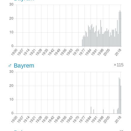
×115
♂ Bayrem