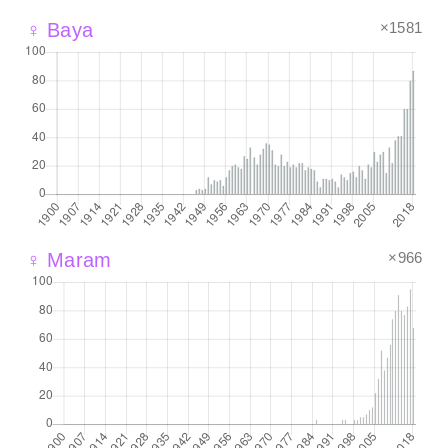
×1581
♀ Baya
×966
♀ Maram