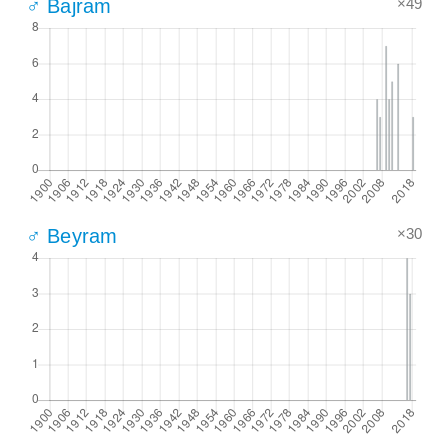
×49
♂ Bajram
×30
♂ Beyram