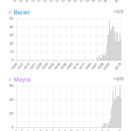
×615
♂ Baran
×609
♀ Mayra