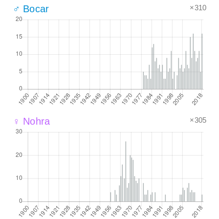
×310
♂ Bocar
×305
♀ Nohra