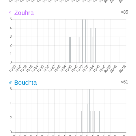
×85
♀ Zouhra
×61
♂ Bouchta