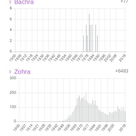
×77
♀ Bachra
×6483
♀ Zohra