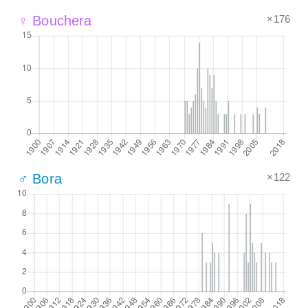
×176
♀ Bouchera
×122
♂ Bora