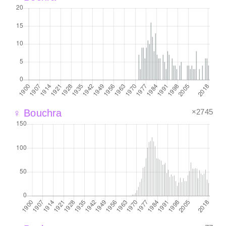
×2745
♀ Bouchra