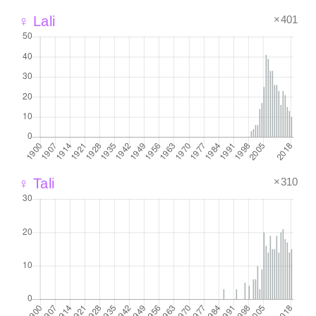
×401
♀ Lali
×310
♀ Tali