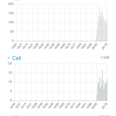
×140
♂ Cali