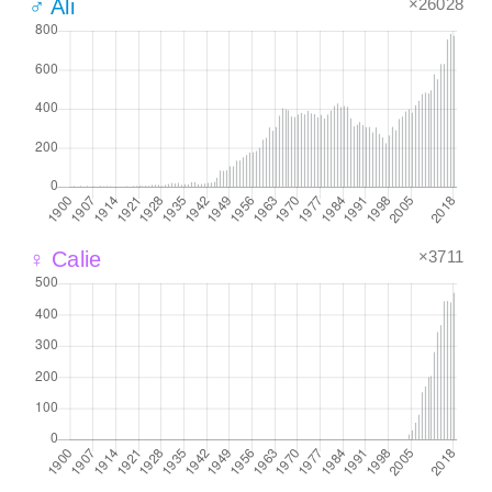
×26028
♂ Ali
×3711
♀ Calie