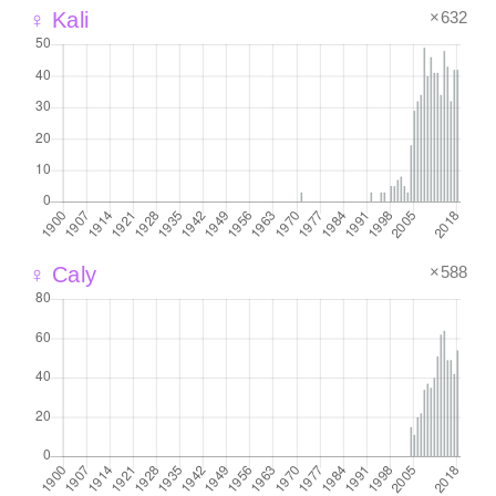
×632
♀ Kali
×588
♀ Caly