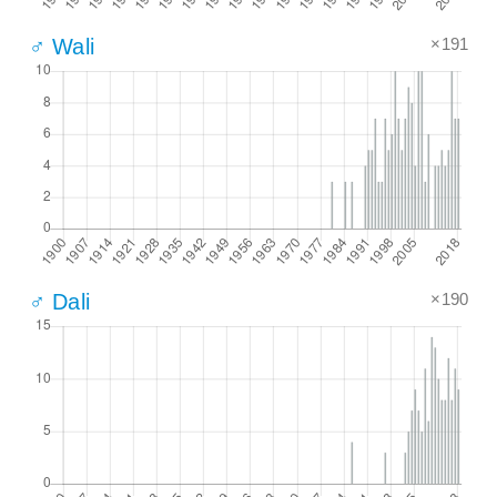
×191
♂ Wali
×190
♂ Dali