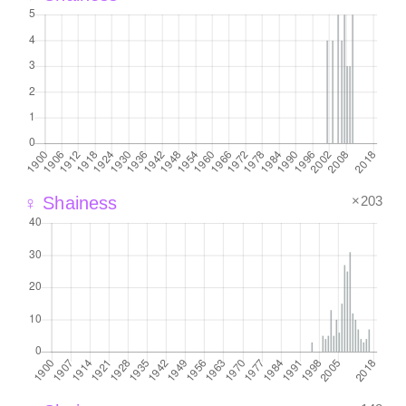
×203
♀ Shainess