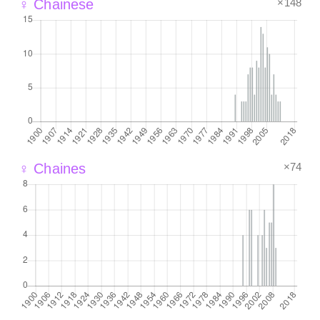
×148
♀ Chainese
×74
♀ Chaines