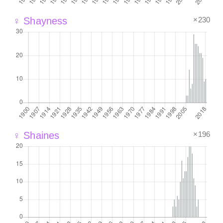
×230
♀ Shayness
×196
♀ Shaines