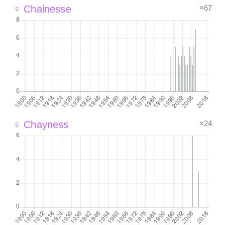
×67
♀ Chainesse
×24
♀ Chayness