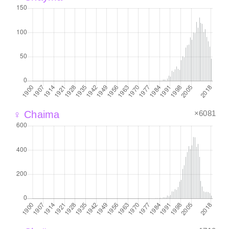
×6081
♀ Chaima