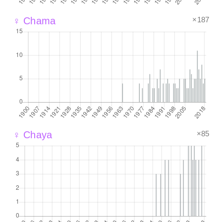
×187
♀ Chama
×85
♀ Chaya