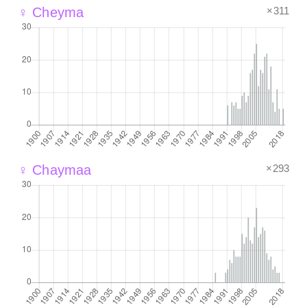
×311
♀ Cheyma
×293
♀ Chaymaa