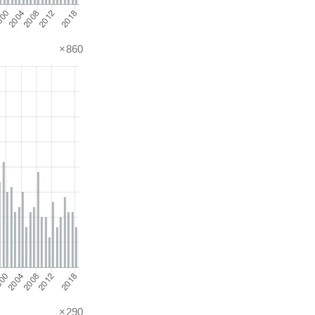
×860
×290