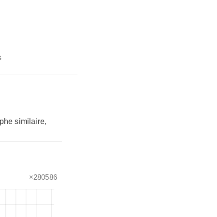
s
phe similaire,
×280586