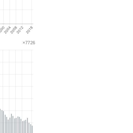
×7726