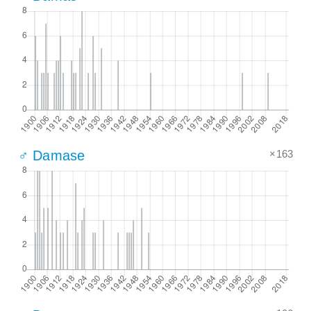
×163
♂ Damase