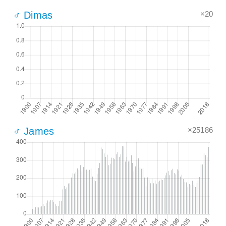
×20
♂ Dimas
×25186
♂ James