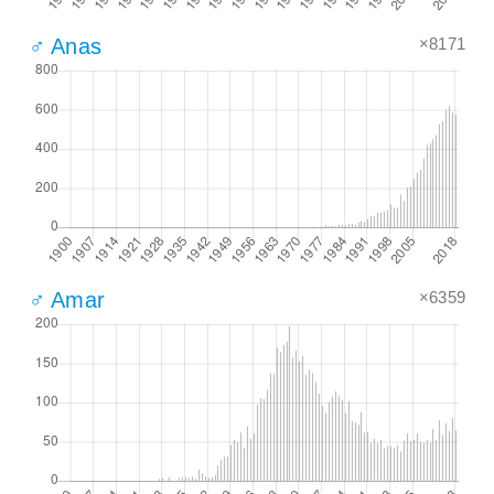
×8171
♂ Anas
×6359
♂ Amar