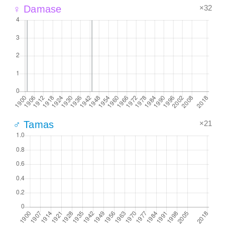
×32
♀ Damase
×21
♂ Tamas