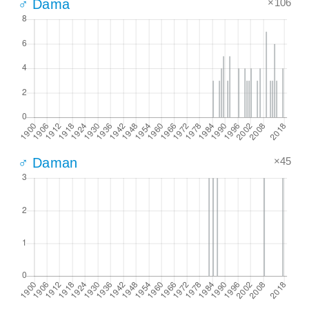
×106
♂ Dama
×45
♂ Daman