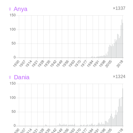
×1337
♀ Anya
×1324
♀ Dania