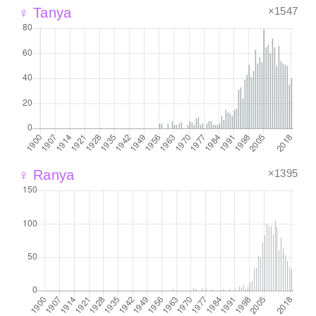
×1547
♀ Tanya
×1395
♀ Ranya