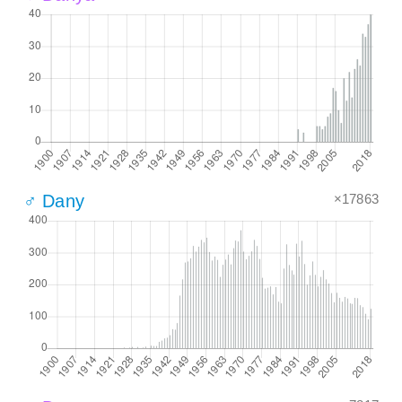
×17863
♂ Dany