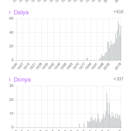
×616
♀ Dalya
×337
♀ Donya