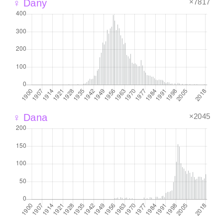
×7817
♀ Dany
×2045
♀ Dana