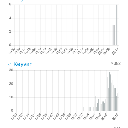
×382
♂ Keyvan