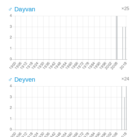
×25
♂ Dayvan
×24
♂ Deyven