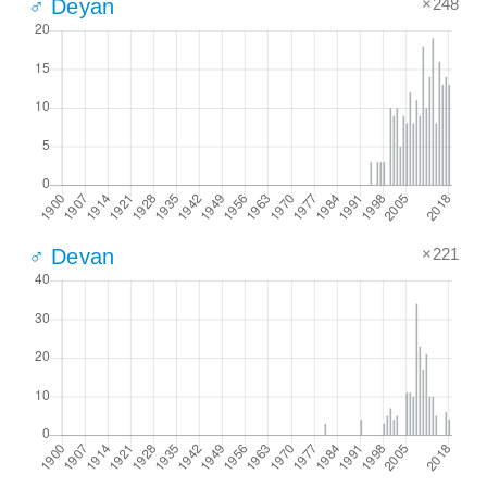
×248
♂ Deyan
×221
♂ Devan