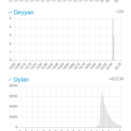
×24
♂ Deyyan
×67134
♂ Dylan