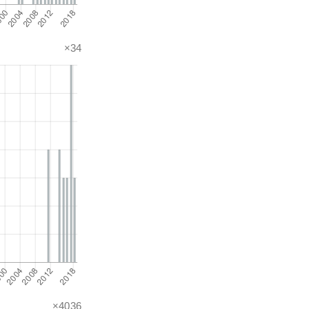
×34
×4036