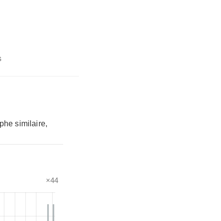
s
phe similaire,
×44