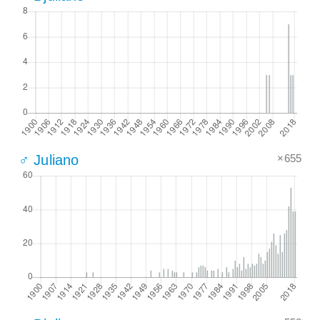
×655
♂ Juliano