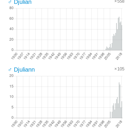
×558
♂ Djulian
×105
♂ Djuliann