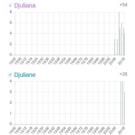
×54
♀ Djuliana
×28
♂ Djuliane