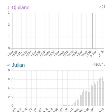
×21
♀ Djuliane
×16546
♂ Julian