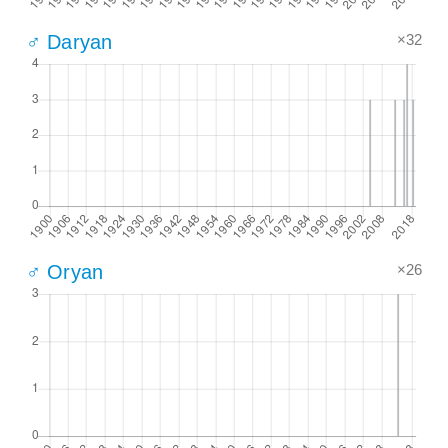
×32
♂ Daryan
×26
♂ Oryan