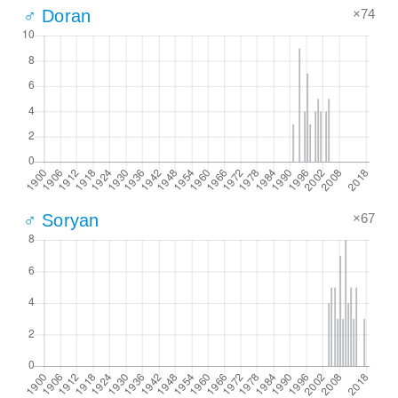
×74
♂ Doran
×67
♂ Soryan