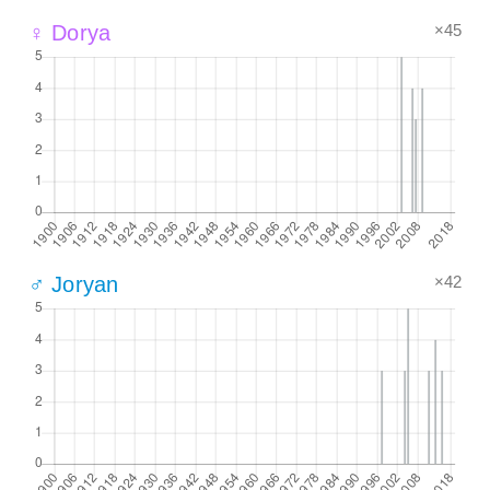
×45
♀ Dorya
×42
♂ Joryan