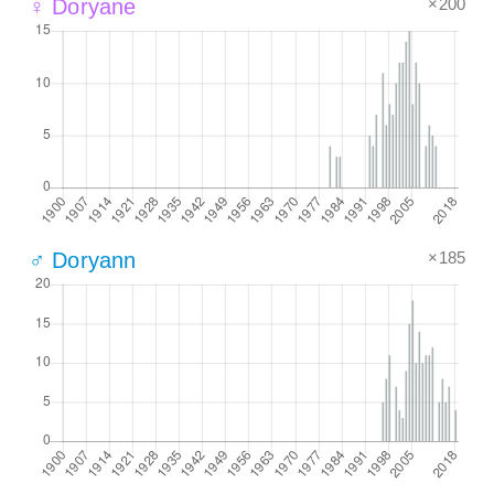
×200
♀ Doryane
×185
♂ Doryann