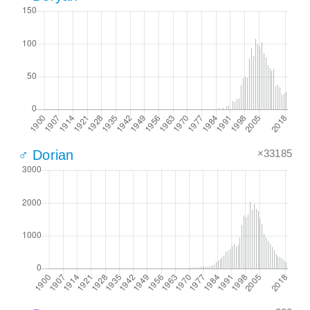
×33185
♂ Dorian