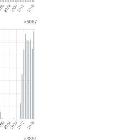
×5067
×3851