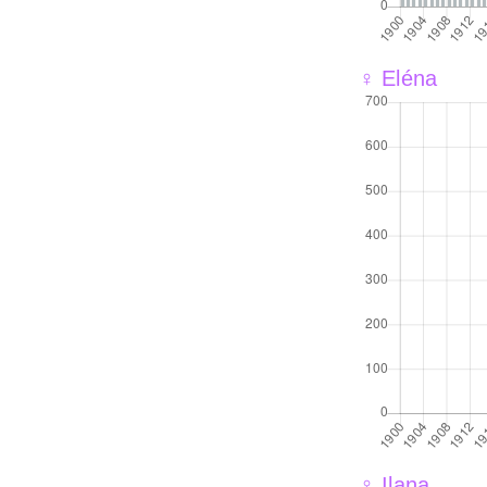
♀ Eléna
♀ Ilana