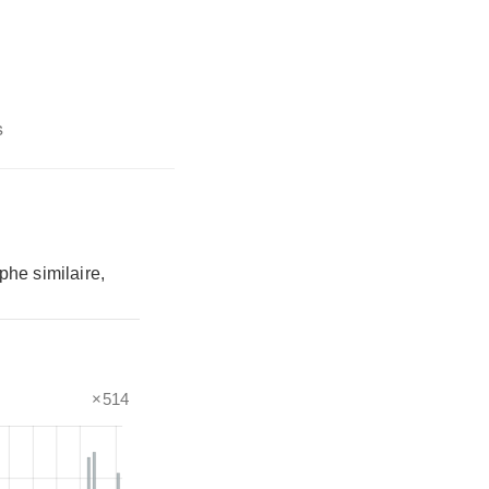
s
phe similaire,
×514