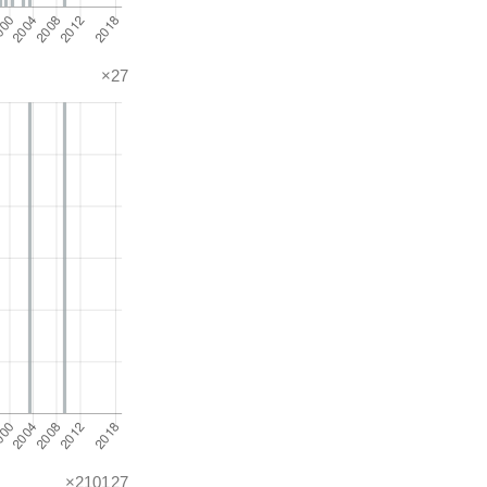
×27
×210127