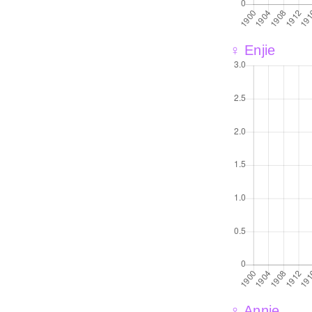
♀ Enjie
♀ Annie