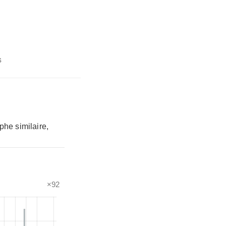
s
phe similaire,
×92