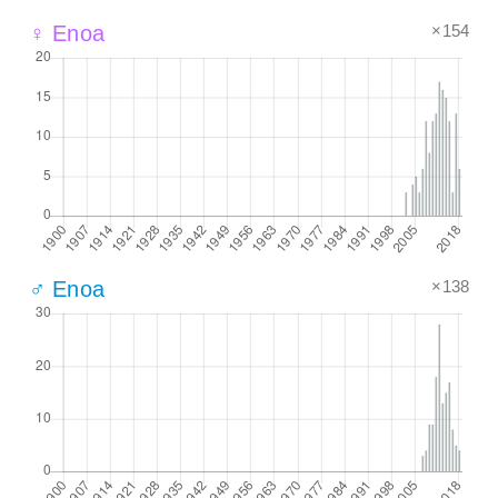
×154
♀ Enoa
×138
♂ Enoa