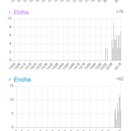
×76
♀ Eloha
×62
♂ Énoha