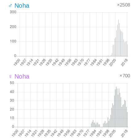
×2508
♂ Noha
×700
♀ Noha