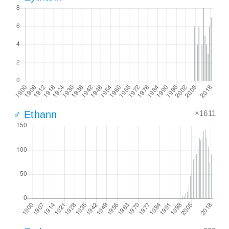
×1611
♂ Ethann