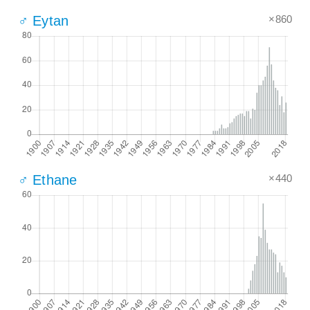
×860
♂ Eytan
×440
♂ Ethane