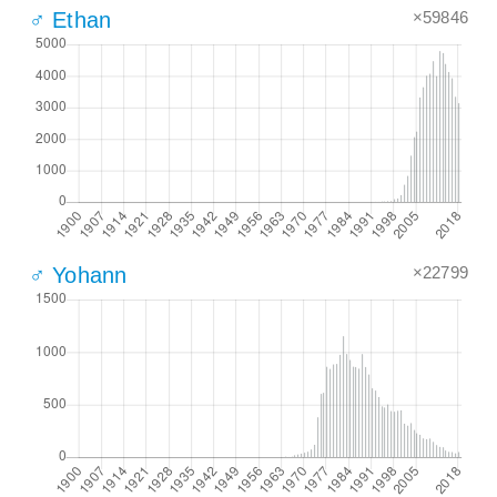
×59846
♂ Ethan
×22799
♂ Yohann