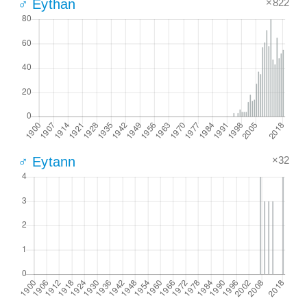
×822
♂ Eythan
×32
♂ Eytann