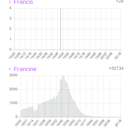
×24
♀ Francis
×92734
♀ Francine