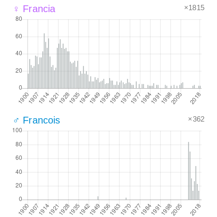
×1815
♀ Francia
×362
♂ Francois