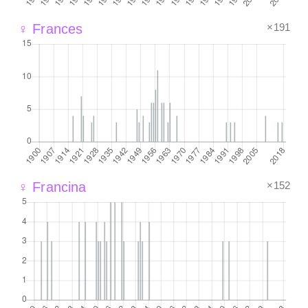
×191
♀ Frances
×152
♀ Francina