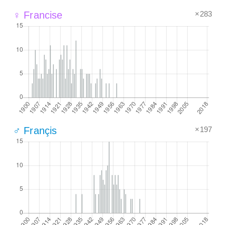
×283
♀ Francise
×197
♂ Françis