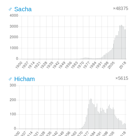
×48375
♂ Sacha
×5615
♂ Hicham