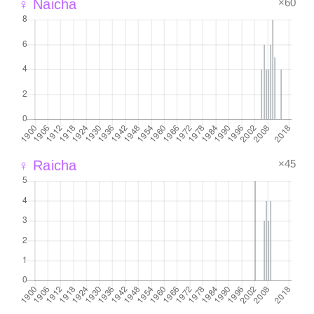
×60
♀ Naicha
×45
♀ Raicha