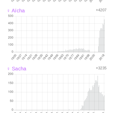
×4207
♀ Aïcha
×3235
♀ Sacha