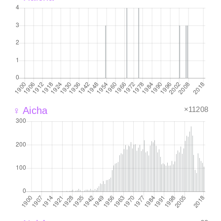
×11208
♀ Aicha