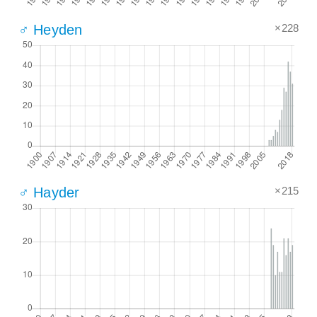
×228
♂ Heyden
×215
♂ Hayder