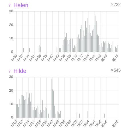
×722
♀ Helen
×545
♀ Hilde