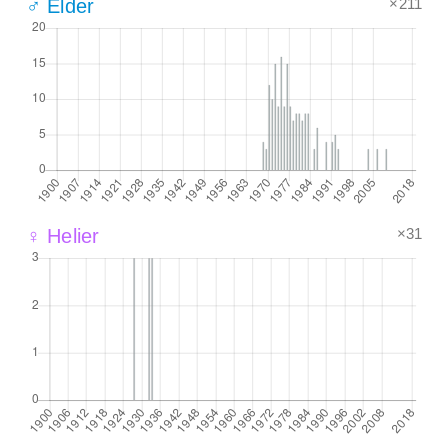
×211
♂ Elder
×31
♀ Helier