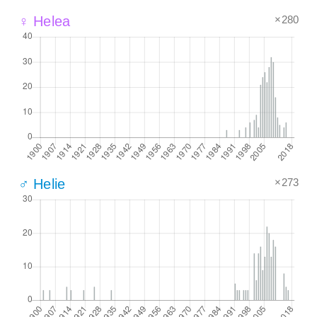
×280
♀ Helea
×273
♂ Helie