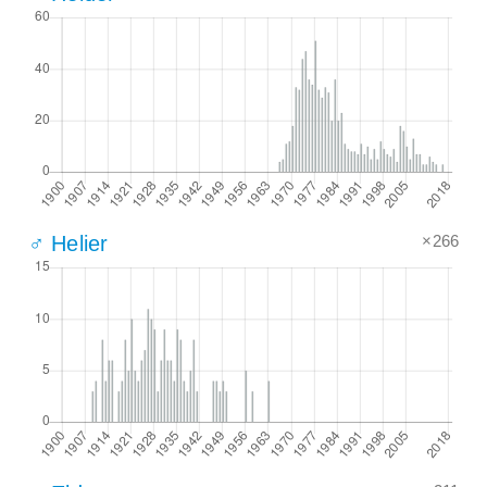
×266
♂ Helier