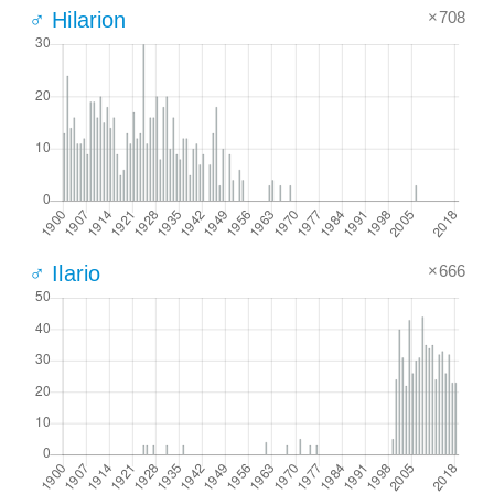
×708
♂ Hilarion
×666
♂ Ilario