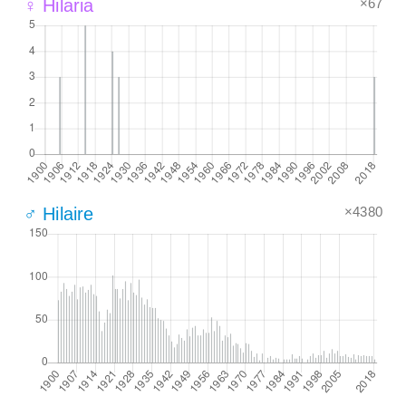
×67
♀ Hilaria
×4380
♂ Hilaire