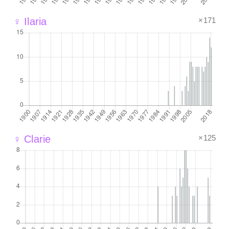
×171
♀ Ilaria
×125
♀ Clarie