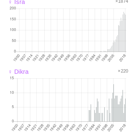
×1874
♀ Isra
×220
♀ Dikra