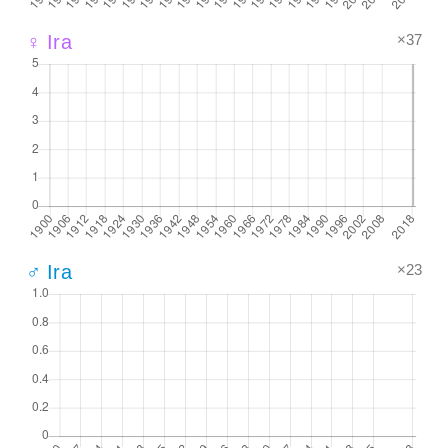
×37
♀ Ira
×23
♂ Ira