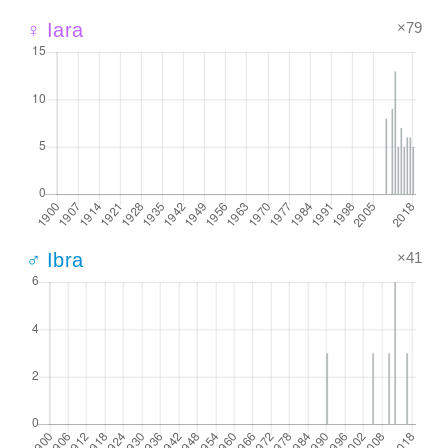
×79
♀ Iara
×41
♂ Ibra