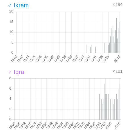
×194
♂ Ikram
×101
♀ Iqra