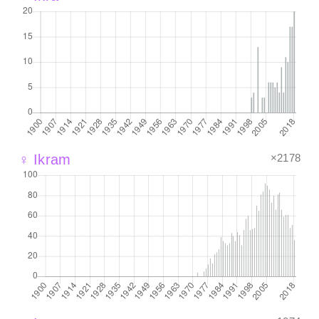
×2178
♀ Ikram