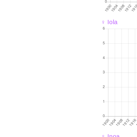
♀ Iola
♀ Inoa