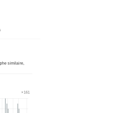
s
phe similaire,
×161