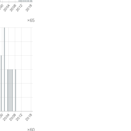
×65
×60