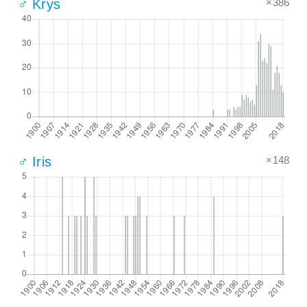
×386
♂ Krys
×148
♂ Iris