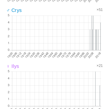
×51
♂ Crys
×21
♀ Ilys