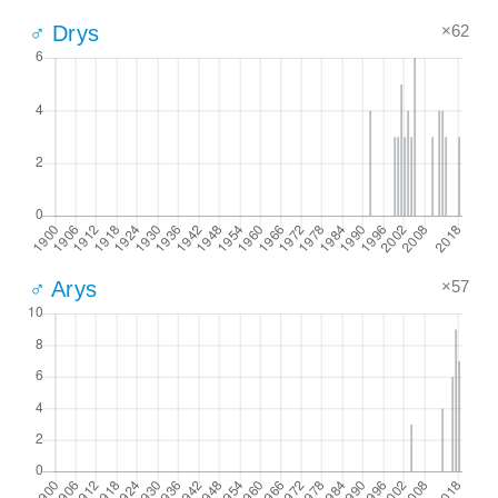
×62
♂ Drys
×57
♂ Arys