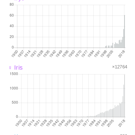
×12764
♀ Iris