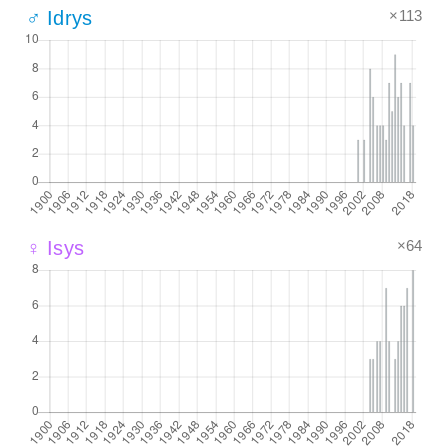
×113
♂ Idrys
×64
♀ Isys