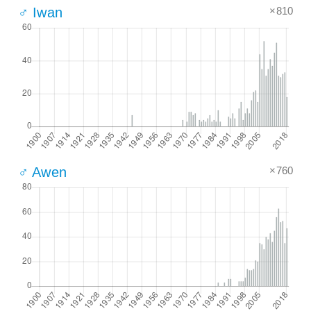
×810
♂ Iwan
×760
♂ Awen