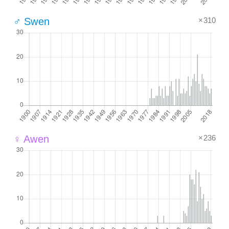
×310
♂ Swen
×236
♀ Awen