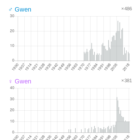
×486
♂ Gwen
×381
♀ Gwen