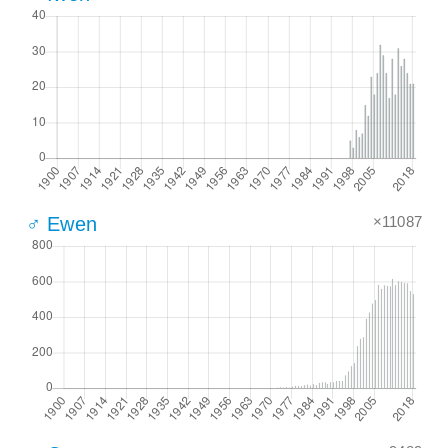
×11087
♂ Ewen