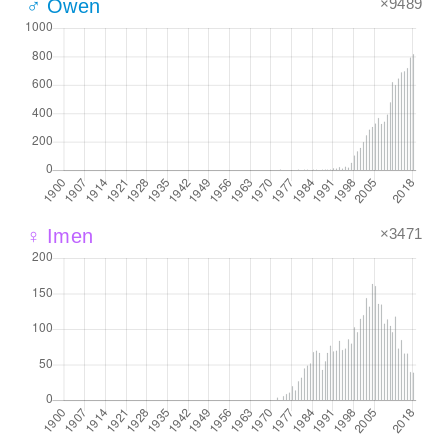
×9489
♂ Owen
×3471
♀ Imen