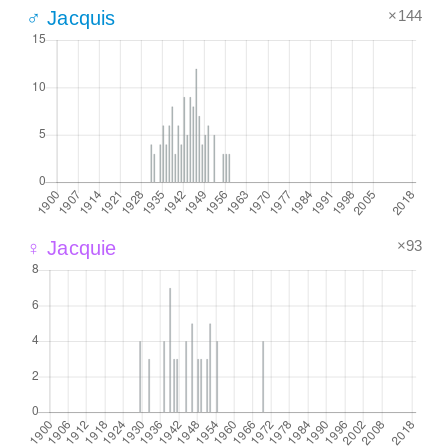
×144
♂ Jacquis
×93
♀ Jacquie