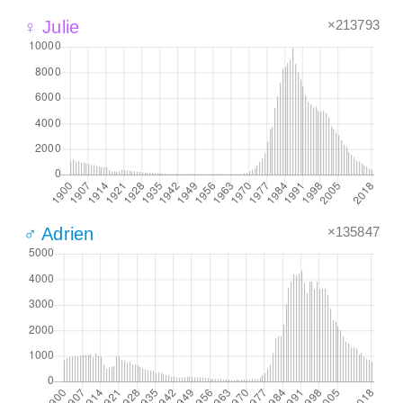
×213793
♀ Julie
×135847
♂ Adrien