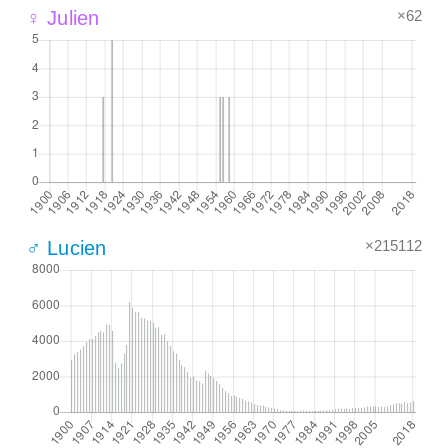
×62
♀ Julien
×215112
♂ Lucien