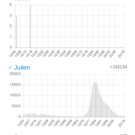
×344164
♂ Julien