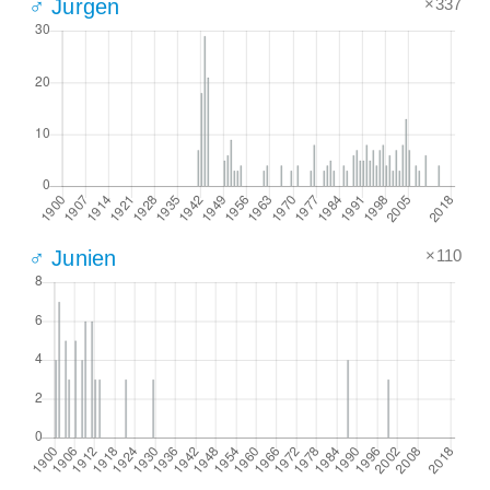
×337
♂ Jurgen
×110
♂ Junien