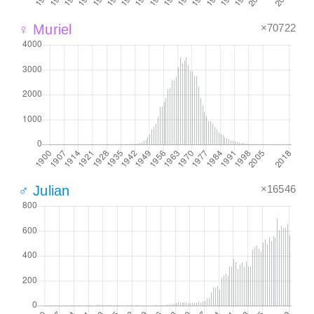
×70722
♀ Muriel
×16546
♂ Julian