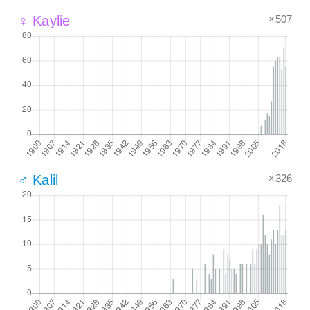
×507
♀ Kaylie
×326
♂ Kalil