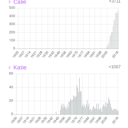
×3711
♀ Calie
×1067
♀ Katie