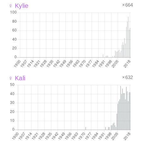
×664
♀ Kylie
×632
♀ Kali