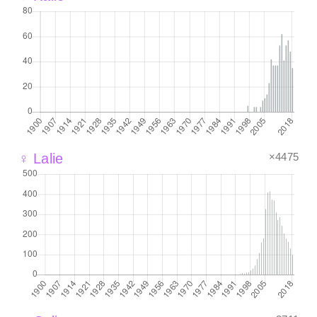
×4475
♀ Lalie