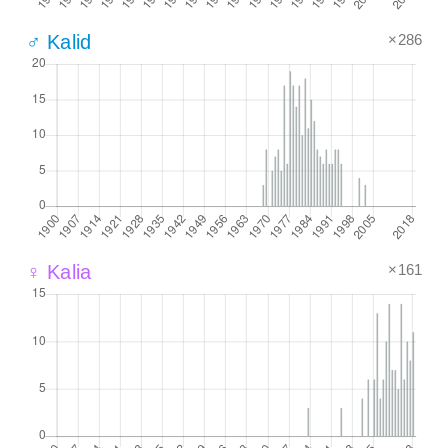
×286
♂ Kalid
×161
♀ Kalia