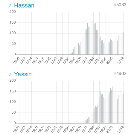
×5083
♂ Hassan
×4902
♂ Yassin