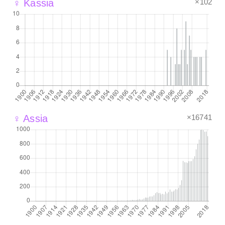
×102
♀ Kassia
×16741
♀ Assia