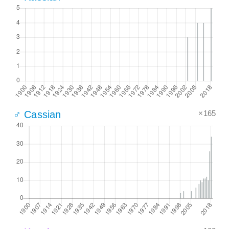
×165
♂ Cassian