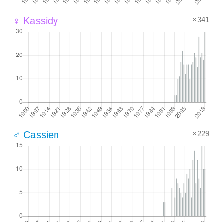
×341
♀ Kassidy
×229
♂ Cassien