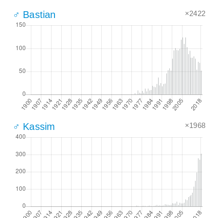
×2422
♂ Bastian
×1968
♂ Kassim