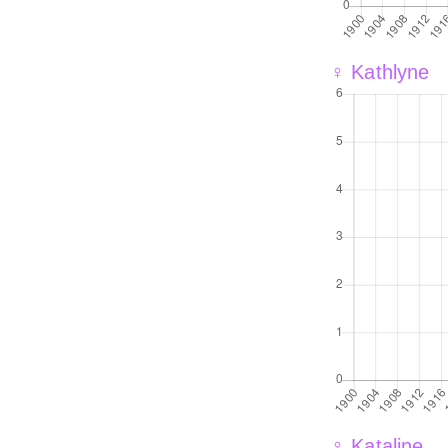
♀ Kathlyne
♀ Kataline