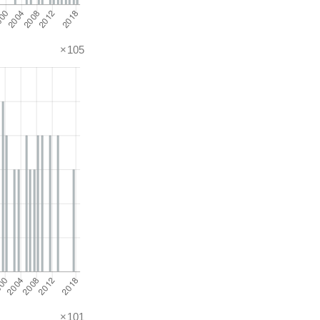
×105
×101