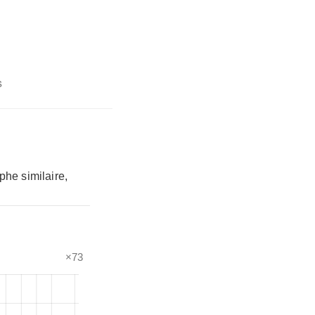
s
phe similaire,
×73