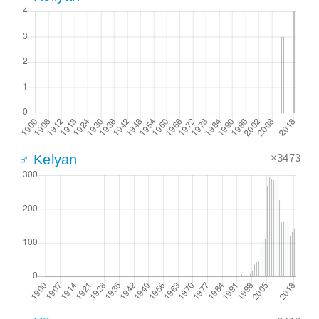
×3473
♂ Kelyan