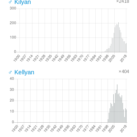
×2418
♂ Kilyan
×404
♂ Kellyan