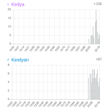
×106
♀ Keilya
×87
♂ Keelyan