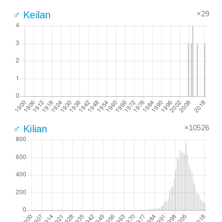
×29
♂ Keilan
×10526
♂ Kilian