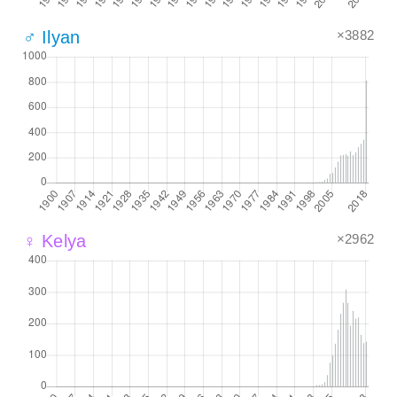
×3882
♂ Ilyan
×2962
♀ Kelya