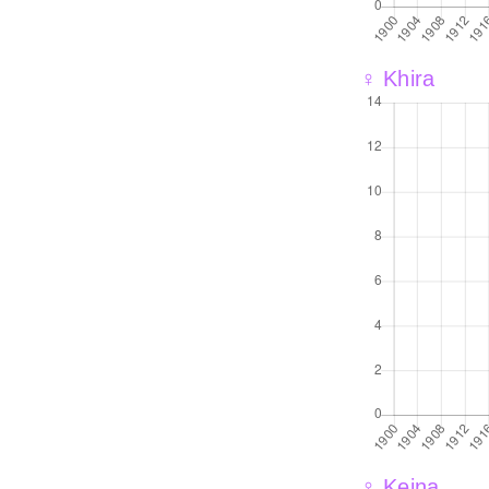
♀ Khira
♀ Keina