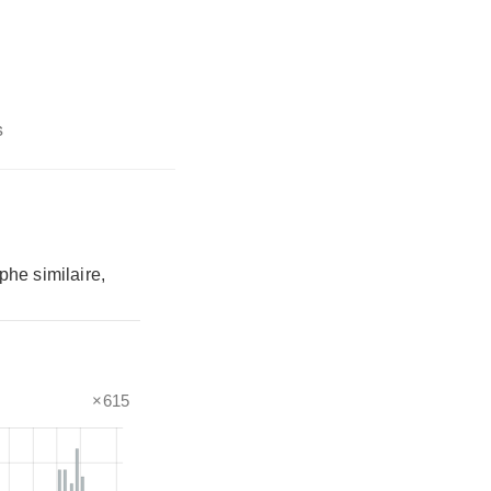
s
phe similaire,
×615