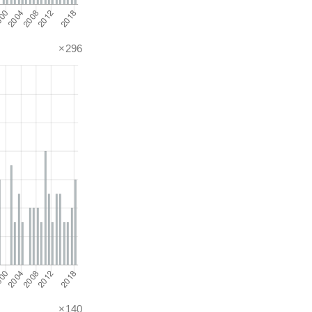
×296
×140