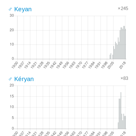
×245
♂ Keyan
×83
♂ Kéryan