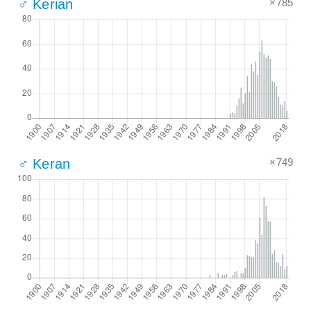
×785
♂ Kerian
×749
♂ Keran