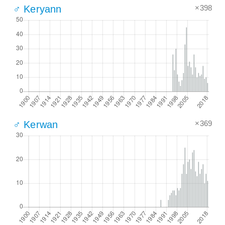
×398
♂ Keryann
×369
♂ Kerwan