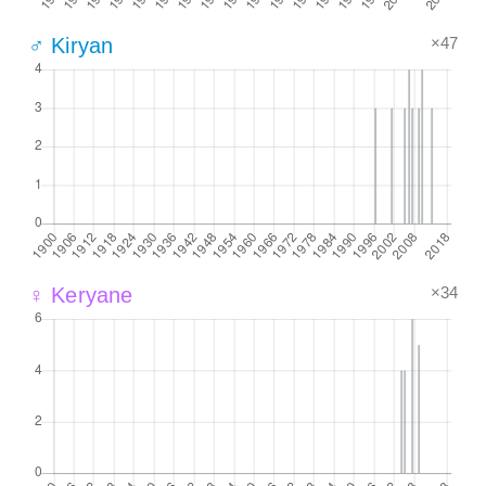
×47
♂ Kiryan
×34
♀ Keryane