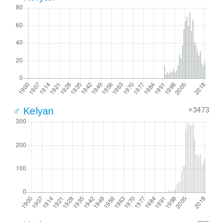
×3473
♂ Kelyan